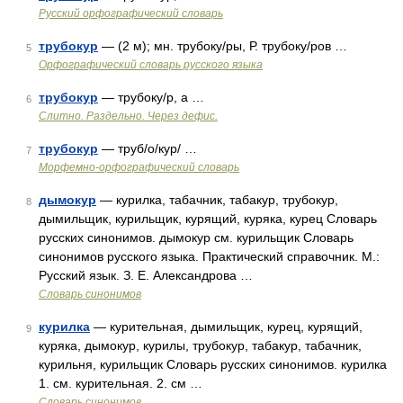
Русский орфографический словарь
трубокур
— (2 м); мн. трубоку/ры, Р. трубоку/ров …
5
Орфографический словарь русского языка
трубокур
— трубоку/р, а …
6
Слитно. Раздельно. Через дефис.
трубокур
— труб/о/кур/ …
7
Морфемно-орфографический словарь
дымокур
— курилка, табачник, табакур, трубокур,
8
дымильщик, курильщик, курящий, куряка, курец Словарь
русских синонимов. дымокур см. курильщик Словарь
синонимов русского языка. Практический справочник. М.:
Русский язык. З. Е. Александрова …
Словарь синонимов
курилка
— курительная, дымильщик, курец, курящий,
9
куряка, дымокур, курилы, трубокур, табакур, табачник,
курильня, курильщик Словарь русских синонимов. курилка
1. см. курительная. 2. см …
Словарь синонимов