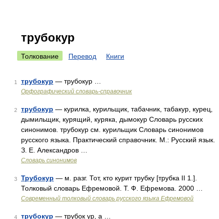
трубокур
Толкование
Перевод
Книги
трубокур
— трубокур …
1
Орфографический словарь-справочник
трубокур
— курилка, курильщик, табачник, табакур, курец,
2
дымильщик, курящий, куряка, дымокур Словарь русских
синонимов. трубокур см. курильщик Словарь синонимов
русского языка. Практический справочник. М.: Русский язык.
З. Е. Александров …
Словарь синонимов
Трубокур
— м. разг. Тот, кто курит трубку [трубка II 1.].
3
Толковый словарь Ефремовой. Т. Ф. Ефремова. 2000 …
Современный толковый словарь русского языка Ефремовой
трубокур
— трубок ур, а …
4