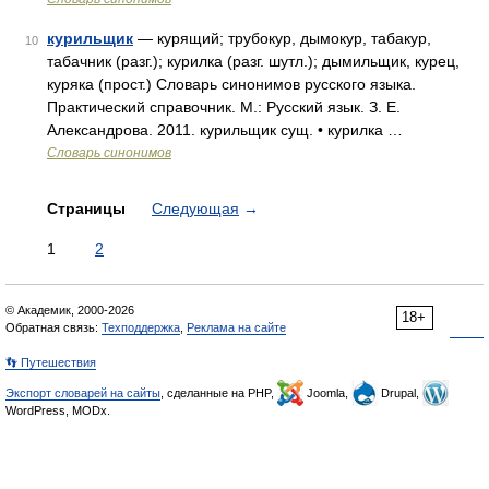
курильщик
— курящий; трубокур, дымокур, табакур,
10
табачник (разг.); курилка (разг. шутл.); дымильщик, курец,
куряка (прост.) Словарь синонимов русского языка.
Практический справочник. М.: Русский язык. З. Е.
Александрова. 2011. курильщик сущ. • курилка …
Словарь синонимов
Страницы
Следующая
→
1
2
© Академик, 2000-2026
18+
Обратная связь:
Техподдержка
,
Реклама на сайте
👣 Путешествия
Экспорт словарей на сайты
, сделанные на PHP,
Joomla,
Drupal,
WordPress, MODx.